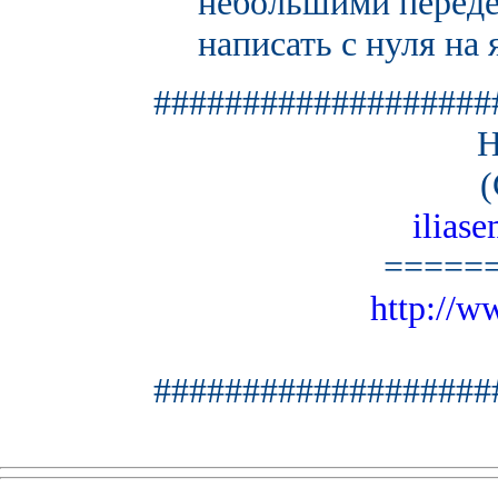
небольшими переде
написать с нуля на 
###################
H
(
ilias
=====
http://w
###################